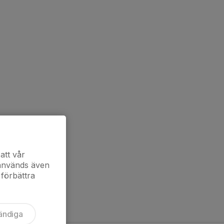
att vår
 används även
 förbättra
ändiga