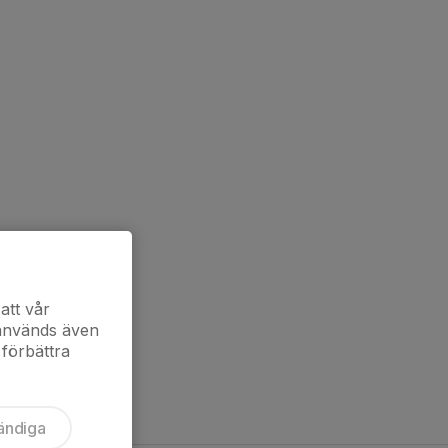
att vår
 används även
 förbättra
ändiga