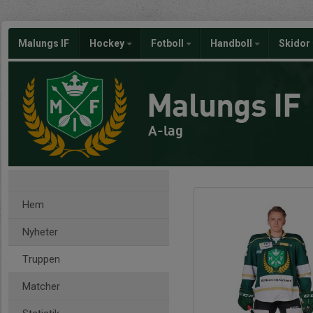
Malungs IF
Hockey
Fotboll
Handboll
Skidor
Malungs IF
A-lag
Hem
Nyheter
Truppen
Matcher