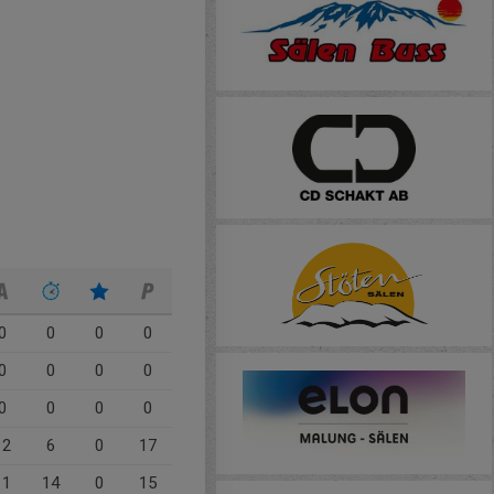
0
0
0
0
0
0
0
0
0
0
0
0
12
6
0
17
11
14
0
15