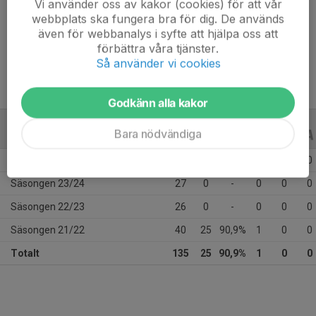
Vi använder oss av kakor (cookies) för att vår
webbplats ska fungera bra för dig. De används
Längd
186 cm
även för webbanalys i syfte att hjälpa oss att
Vikt
76 kg
förbättra våra tjänster.
Så använder vi cookies
Godkänn alla kakor
Bara nödvändiga
ALLA SERIER
ALLA ÅR
Säsongen 25/26
42
0
-
0
0
0
Säsongen 23/24
27
0
-
0
0
0
Säsongen 22/23
26
0
-
0
0
0
Säsongen 21/22
40
25
90,9%
1
0
0
Totalt
135
25
90,9%
1
0
0