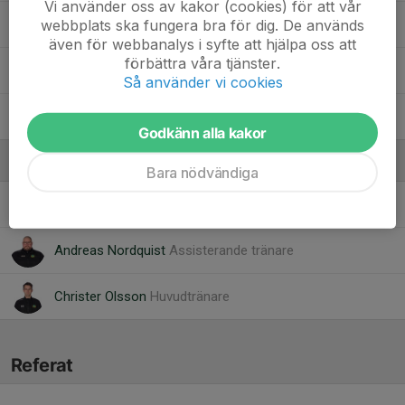
Vi använder oss av kakor (cookies) för att vår
webbplats ska fungera bra för dig. De används
91. Tage Björnsson
, J20
även för webbanalys i syfte att hjälpa oss att
förbättra våra tjänster.
92. Samuel Frisk Wesström
, J20
Så använder vi cookies
96. Rasmus Gustafsson
, J20
Godkänn alla kakor
Ledare
Bara nödvändiga
Rickard Jonsson
Materialare
Andreas Nordquist
Assisterande tränare
Christer Olsson
Huvudtränare
Referat