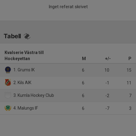
Inget referat skrivet
Tabell
Kvalserie Västra till
Hockeyettan
M
+/-
P
1. Grums IK
6
10
15
2. Kils AIK
6
-1
11
3. Kumla Hockey Club
6
-2
7
4. Malungs IF
6
-7
3