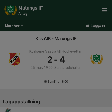
Malungs IF
A-lag
Logga in
Matcher
Kils AIK - Malungs IF
Kvalserie Västra till Hockeyettan
2 - 4
25 mar, 19:00, Sannerudshallen
Samling 18:00
Laguppställning