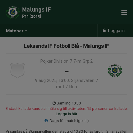
Malungs IF
P11 (2015)
Logga in
Matcher
Leksands IF Fotboll Blå - Malungs IF
Pojkar Division 7 7-m Grp.2
-
9 aug 2025, 13:00, Siljansvallen 7
mot 7 liten
Samling 10:30
Endast kallade kunde anmäla sig till aktiviteten. 15 personer var kallade.
Logga in här
Dags för match igen! :)
Vi samlas på Skinnarvallen den 9 aug kl 10.30 för avfärd till Siljansvallen