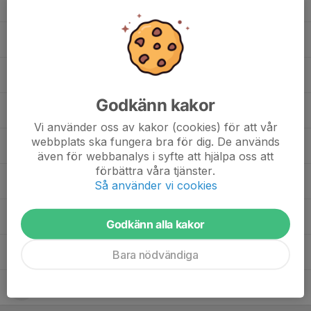
19. Charlie Jansson
17. Emil Wärman
5. John Arvidsson
Godkänn kakor
11. Melker Olofsson
Vi använder oss av kakor (cookies) för att vår
webbplats ska fungera bra för dig. De används
8. Oleksandr Pokotylo
även för webbanalys i syfte att hjälpa oss att
förbättra våra tjänster.
18. Samuel Lindberg
Så använder vi cookies
15. Vidar Dahlgren
Godkänn alla kakor
7. William Sundkvist
Bara nödvändiga
10. Yazeeed Alchanaa