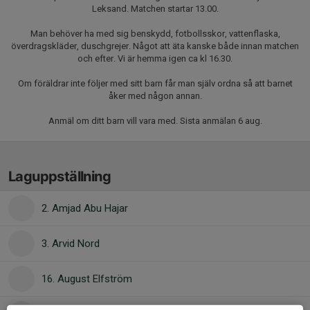
Leksand. Matchen startar 13.00.
Man behöver ha med sig benskydd, fotbollsskor, vattenflaska,
överdragskläder, duschgrejer. Något att äta kanske både innan matchen
och efter. Vi är hemma igen ca kl 16.30.
Om föräldrar inte följer med sitt barn får man själv ordna så att barnet
åker med någon annan.
Anmäl om ditt barn vill vara med. Sista anmälan 6 aug.
Laguppställning
2. Amjad Abu Hajar
3. Arvid Nord
16. August Elfström