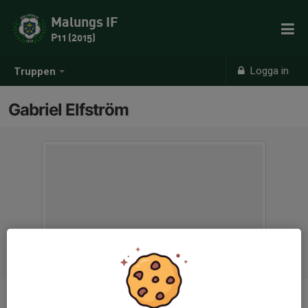
Malungs IF
P11 (2015)
Logga in
Truppen
Gabriel Elfström
Titel
Tränare