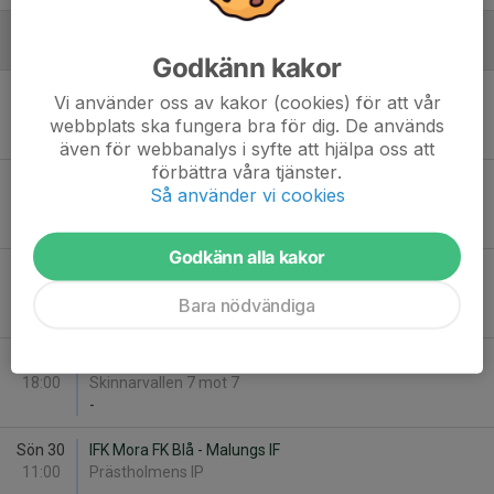
Augusti
Godkänn kakor
Sön 9
Malungs IF - IFK Mora FK Blå
Vi använder oss av kakor (cookies) för att vår
11:00
Skinnarvallen 7 mot 7
webbplats ska fungera bra för dig. De används
-
även för webbanalys i syfte att hjälpa oss att
förbättra våra tjänster.
Sön 16
Malungs IF - Leksands IF Fotboll Gul
Så använder vi cookies
11:00
Skinnarvallen 7 mot 7
-
Godkänn alla kakor
Sön 23
Orsa IF FK - Malungs IF
11:00
Lillåvallen
Bara nödvändiga
-
Tor 27
Malungs IF - IFK Våmhus
18:00
Skinnarvallen 7 mot 7
-
Sön 30
IFK Mora FK Blå - Malungs IF
11:00
Prästholmens IP