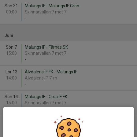
Sön 31
Malungs IF - Malungs IF Grön
00:00
Skinnarvallen 7 mot 7
-
Juni
Sön 7
Malungs IF - Färnäs SK
15:00
Skinnarvallen 7 mot 7
-
Lör 13
Älvdalens IF FK - Malungs IF
14:00
Älvdalens IP 7-m
-
Sön 14
Malungs IF - Orsa IF FK
15:00
Skinnarvallen 7 mot 7
-
Tis 16
Malungs IF - Älvdalens IF FK
18:30
Skinnarvallen 7 mot 7
-