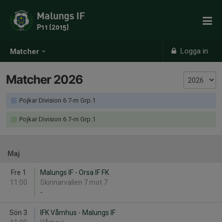
Malungs IF
P11 (2015)
Logga in
Matcher
Matcher 2026
Pojkar Division 6 7-m Grp.1
Pojkar Division 6 7-m Grp.1
Maj
Fre 1
Malungs IF - Orsa IF FK
11:00
Skinnarvallen 7 mot 7
-
Sön 3
IFK Våmhus - Malungs IF