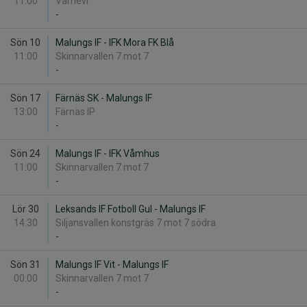
11:00
Våmevi
-
Sön 10
Malungs IF - IFK Mora FK Blå
11:00
Skinnarvallen 7 mot 7
-
Sön 17
Färnäs SK - Malungs IF
13:00
Färnäs IP
-
Sön 24
Malungs IF - IFK Våmhus
11:00
Skinnarvallen 7 mot 7
-
Lör 30
Leksands IF Fotboll Gul - Malungs IF
14:30
Siljansvallen konstgräs 7 mot 7 södra
-
Sön 31
Malungs IF Vit - Malungs IF
00:00
Skinnarvallen 7 mot 7
-