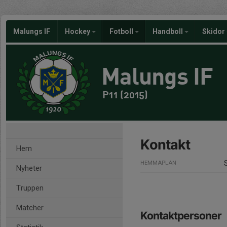
Malungs IF
Hockey
Fotboll
Handboll
Skidor
Malungs IF
P11 (2015)
Kontakt
Hem
HEMMAPLAN
Nyheter
Truppen
Matcher
Kontaktpersoner