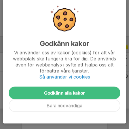
Ålder
10 år
Godkänn kakor
ALLA SERIER
ALLA ÅR
Vi använder oss av kakor (cookies) för att vår
2026
5
0
0
0
webbplats ska fungera bra för dig. De används
även för webbanalys i syfte att hjälpa oss att
2025
10
0
0
0
förbättra våra tjänster.
Så använder vi cookies
Totalt
15
0
0
0
Godkänn alla kakor
Bara nödvändiga