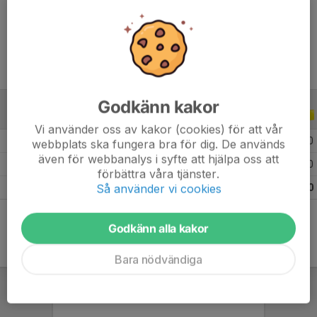
Ålder
11 år
Godkänn kakor
ALLA SERIER
ALLA ÅR
Vi använder oss av kakor (cookies) för att vår
2026
4
0
0
0
webbplats ska fungera bra för dig. De används
även för webbanalys i syfte att hjälpa oss att
2025
11
0
0
0
förbättra våra tjänster.
Så använder vi cookies
Totalt
15
0
0
0
Godkänn alla kakor
Bara nödvändiga