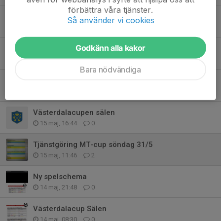
förbättra våra tjänster.
MT-cup Våmhus
Så använder vi cookies
11 jun, 21:05
0
Godkänn alla kakor
Skinnarcupen 26-28 juni, tjänstgöring F-9
31 maj, 20:40
0
Bara nödvändiga
MT-cupen Malung
29 maj, 22:15
0
Västerdalacupen sälen
15 maj, 16:44
0
Tjänstgöring MT-cup söndag 31/5
15 maj, 11:46
2
Ny spelschema
14 maj, 21:48
0
Västerdalacup Sälen
14 maj, 08:30
0