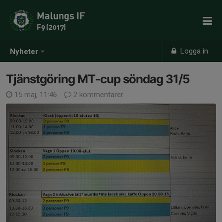
Malungs IF
F9 (2017)
Logga in
Nyheter
Tjänstgöring MT-cup söndag 31/5
15 maj, 11:46
2 kommentarer