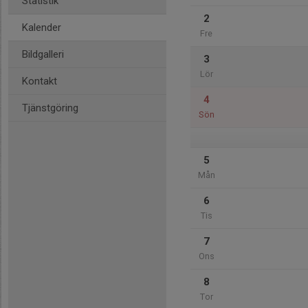
Statistik
2
Kalender
Fre
Bildgalleri
3
Lör
Kontakt
4
Tjänstgöring
Sön
5
Mån
6
Tis
7
Ons
8
Tor