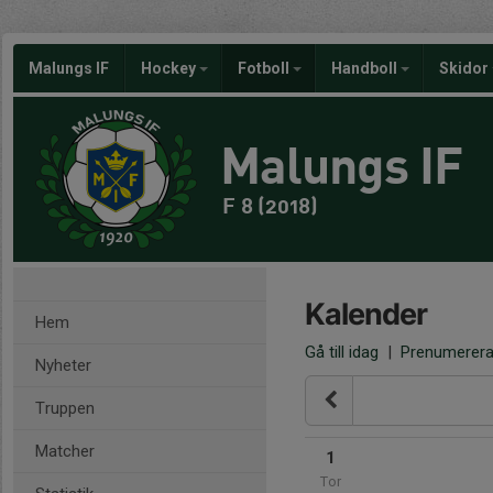
Malungs IF
Hockey
Fotboll
Handboll
Skidor
Malungs IF
F 8 (2018)
Kalender
Hem
Gå till idag
|
Prenumerer
Nyheter
Truppen
Matcher
1
Tor