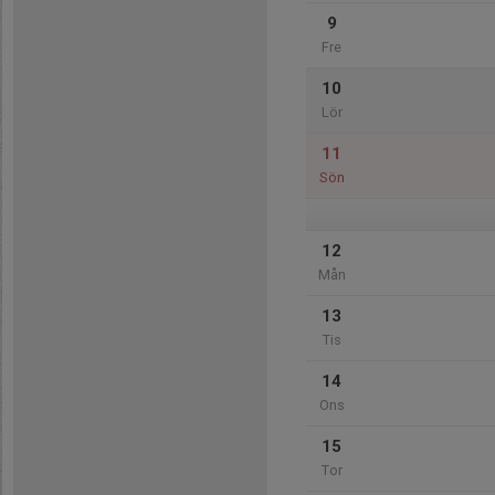
9
Fre
10
Lör
11
Sön
12
Mån
13
Tis
14
Ons
15
Tor