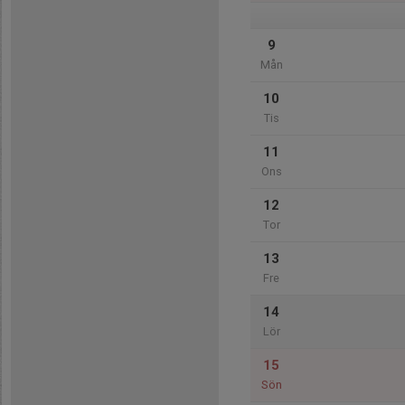
9
Mån
10
Tis
11
Ons
12
Tor
13
Fre
14
Lör
15
Sön