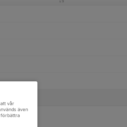
v.9
att vår
 används även
 förbättra