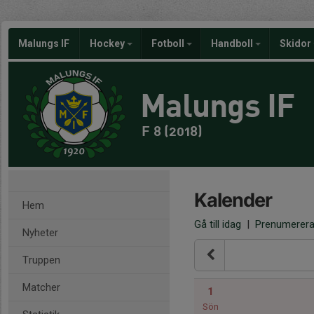
Malungs IF
Hockey
Fotboll
Handboll
Skidor
Malungs IF
F 8 (2018)
Kalender
Hem
Gå till idag
|
Prenumerer
Nyheter
Truppen
Matcher
1
Sön