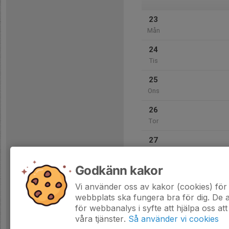
23
Mån
24
Tis
25
Ons
26
Tor
27
Fre
Godkänn kakor
28
Lör
Vi använder oss av kakor (cookies) för 
webbplats ska fungera bra för dig. De
för webbanalys i syfte att hjälpa oss att
våra tjänster.
Så använder vi cookies