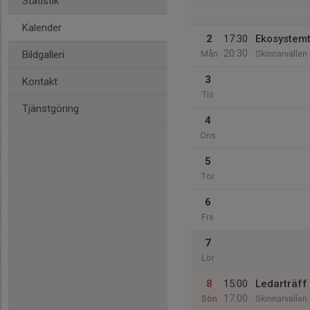
Statistik
Kalender
2
17:30
Ekosystemt
20:30
Bildgalleri
Mån
Skinnarvallen
3
Kontakt
Tis
Tjänstgöring
4
Ons
5
Tor
6
Fre
7
Lör
8
15:00
Ledarträff
17:00
Sön
Skinnarvallen