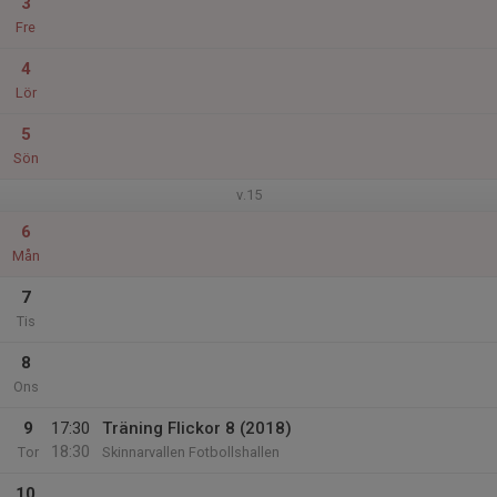
3
Fre
4
Lör
5
Sön
v.15
6
Mån
7
Tis
8
Ons
9
17:30
Träning Flickor 8 (2018)
18:30
Tor
Skinnarvallen Fotbollshallen
10