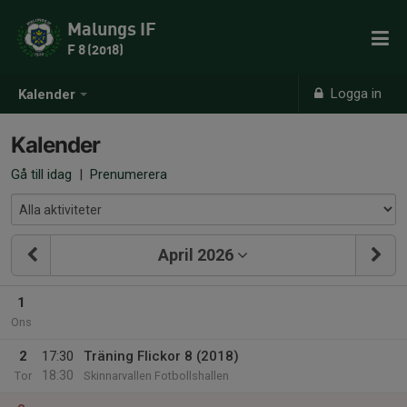
Malungs IF
F 8 (2018)
Logga in
Kalender
Kalender
Gå till idag
|
Prenumerera
April 2026
1
Ons
2
17:30
Träning Flickor 8 (2018)
18:30
Tor
Skinnarvallen Fotbollshallen