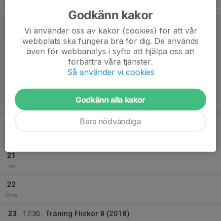
Fre
Godkänn kakor
18
09:00
ICA Bollen 8-12 år
Vi använder oss av kakor (cookies) för att vår
19:00
Lör
Fotbollshallen Skinnarvallen
webbplats ska fungera bra för dig. De används
även för webbanalys i syfte att hjälpa oss att
19
09:00
ICA Bollen 8-12 år
förbättra våra tjänster.
19:00
Sön
Fotbollshallen Skinnarvallen
Så använder vi cookies
09:00
Ica-bollen
16:00
Skinnarvallen
Godkänn alla kakor
v.17
Bara nödvändiga
20
Mån
21
Tis
22
Ons
23
17:30
Träning Flickor 8 (2018)