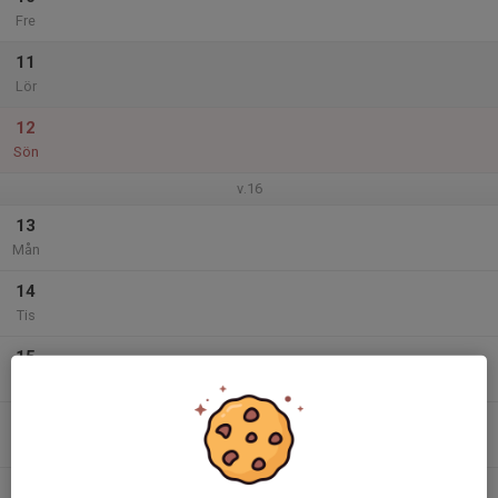
Fre
11
Lör
12
Sön
v.16
13
Mån
14
Tis
15
Ons
16
17:30
Träning Flickor 8 (2018)
18:30
Tor
Skinnarvallen Fotbollshallen
17