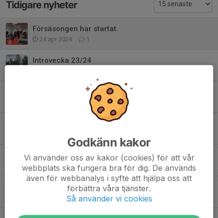
Tidigare nyheter
Försäsongen har startat.
24 apr 2024
1
Introvecka 23/24
22 aug 2023
1
Andreas fortsätter som huvudtränare!
1 jul 2022
0
Ingen publik pga Covid-19
16 aug 2020
3
Godkänn kakor
Christer Olsson tränare för J18!
Vi använder oss av kakor (cookies) för att vår
28 maj 2020
0
webbplats ska fungera bra för dig. De används
även för webbanalys i syfte att hjälpa oss att
Fredagsträning
förbättra våra tjänster.
Så använder vi cookies
17 maj 2019
0