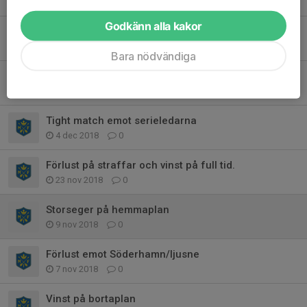
17 maj 2019
0
Godkänn alla kakor
Vi är igång!
17 apr 2019
1
Bara nödvändiga
Inställd match.
27 jan 2019
0
Tight match emot serieledarna
4 dec 2018
0
Förlust på straffar och vinst på full tid.
23 nov 2018
0
Storseger på hemmaplan
9 nov 2018
0
Förlust emot Söderhamn/ljusne
7 nov 2018
0
Vinst på bortaplan