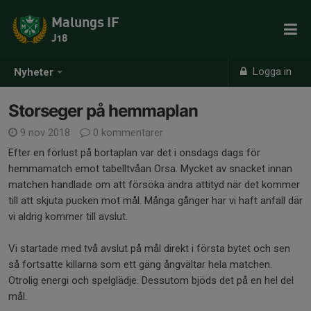
Malungs IF
J18
Logga in
Nyheter
Storseger på hemmaplan
9 nov 2018
0 kommentarer
Efter en förlust på bortaplan var det i onsdags dags för
hemmamatch emot tabelltvåan Orsa. Mycket av snacket innan
matchen handlade om att försöka ändra attityd när det kommer
till att skjuta pucken mot mål. Många gånger har vi haft anfall där
vi aldrig kommer till avslut.
Vi startade med två avslut på mål direkt i första bytet och sen
så fortsatte killarna som ett gäng ångvältar hela matchen.
Otrolig energi och spelglädje. Dessutom bjöds det på en hel del
mål.