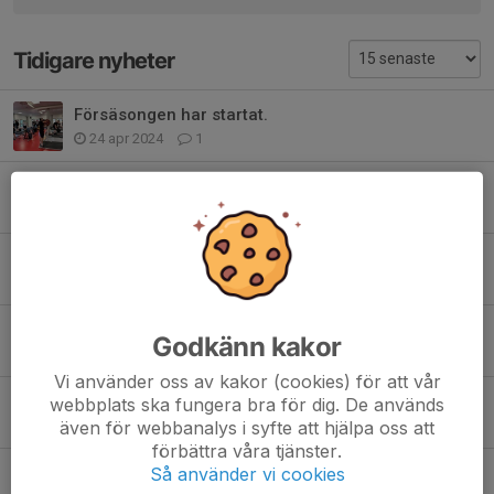
Tidigare nyheter
Försäsongen har startat.
24 apr 2024
1
Introvecka 23/24
22 aug 2023
1
Andreas fortsätter som huvudtränare!
1 jul 2022
0
Ingen publik pga Covid-19
Godkänn kakor
16 aug 2020
3
Vi använder oss av kakor (cookies) för att vår
Christer Olsson tränare för J18!
webbplats ska fungera bra för dig. De används
28 maj 2020
0
även för webbanalys i syfte att hjälpa oss att
förbättra våra tjänster.
Fredagsträning
Så använder vi cookies