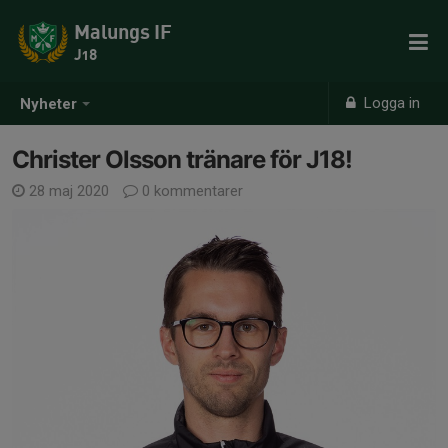
Malungs IF
J18
Logga in
Nyheter
Christer Olsson tränare för J18!
28 maj 2020
0 kommentarer