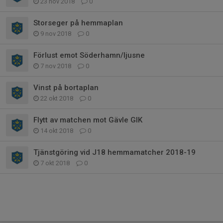
23 nov 2018
0
Storseger på hemmaplan
9 nov 2018
0
Förlust emot Söderhamn/ljusne
7 nov 2018
0
Vinst på bortaplan
22 okt 2018
0
Flytt av matchen mot Gävle GIK
14 okt 2018
0
Tjänstgöring vid J18 hemmamatcher 2018-19
7 okt 2018
0