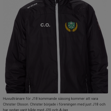
Huvudtränare för J18 kommande säsong kommer att vara
Christer Olsson. Christer började i föreningen med just J18 och
har sedan varit både med J20 och A-lag.