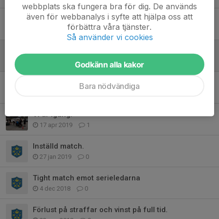
webbplats ska fungera bra för dig. De används
även för webbanalys i syfte att hjälpa oss att
Ingen publik pga Covid-19
förbättra våra tjänster.
16 aug 2020
3
Så använder vi cookies
Christer Olsson tränare för J18!
28 maj 2020
0
Godkänn alla kakor
Fredagsträning
Bara nödvändiga
17 maj 2019
0
Vi är igång!
17 apr 2019
1
Inställd match.
27 jan 2019
0
Tight match emot serieledarna
4 dec 2018
0
Förlust på straffar och vinst på full tid.