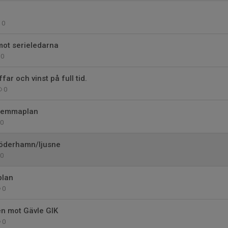
0
mot serieledarna
0
ffar och vinst på full tid.
0
 hemmaplan
0
Söderhamn/ljusne
0
plan
0
en mot Gävle GIK
0