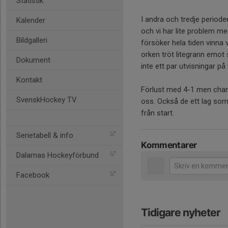
Statistik
I andra och tredje period
Kalender
och vi har lite problem med
Bildgalleri
försöker hela tiden vinna
orken tröt litegrann emot 
Dokument
inte ett par utvisningar på
Kontakt
Förlust med 4-1 men chans
SvenskHockey TV
oss. Också de ett lag som s
från start.
Serietabell & info
Kommentarer
Dalarnas Hockeyförbund
Facebook
Tidigare nyheter