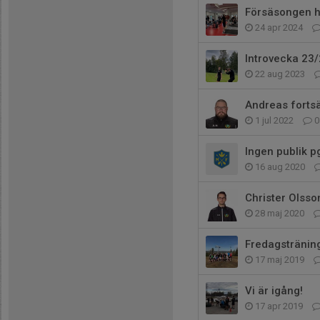
Försäsongen ha
24 apr 2024
Introvecka 23
22 aug 2023
Andreas forts
1 jul 2022
0
Ingen publik p
16 aug 2020
Christer Olsso
28 maj 2020
Fredagstränin
17 maj 2019
Vi är igång!
17 apr 2019