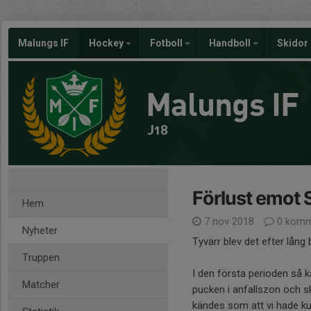
Malungs IF
Hockey
Fotboll
Handboll
Skidor
Malungs IF
J18
Förlust emot
Hem
7 nov 2018
0 komm
Nyheter
Tyvärr blev det efter lån
Truppen
I den första perioden så 
Matcher
pucken i anfallszon och s
kändes som att vi hade kun