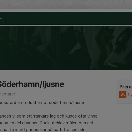
 Söderhamn/ljusne
Pren
entarer
Ny
g bussfärd en förlust emot söderhamn/ljusne.
kändes vi som ett starkare lag och kunde ofta vinna
kapa en del chanser. Dock uteblev målen och det
nat få in ett par puckar på sättet vi spelade.