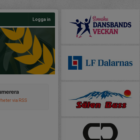
Logga in
umerera
heter via RSS