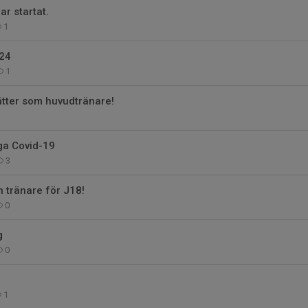
r startat.
1
/24
1
ätter som huvudtränare!
ga Covid-19
3
n tränare för J18!
0
g
0
1