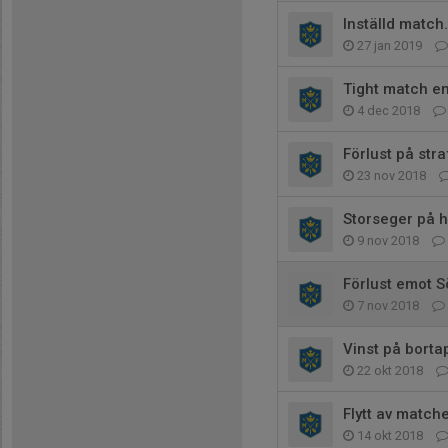
Inställd match.
27 jan 2019
Tight match e
4 dec 2018
Förlust på stra
23 nov 2018
Storseger på
9 nov 2018
Förlust emot 
7 nov 2018
Vinst på borta
22 okt 2018
Flytt av match
14 okt 2018