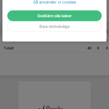
Så använder vi cookies
Godkänn alla kakor
Bara nödvändiga
ALLA SERIER
ALLA ÅR
Säsongen 25/26
40
0
0
Totalt
40
0
0