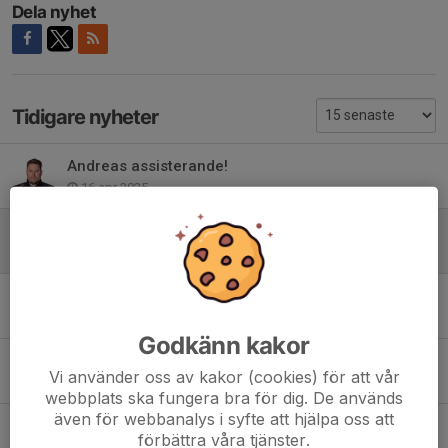
Dela nyhet
Tidigare nyheter
Andreas assisterande!
16 apr 2025
Välkommen Christer!
31 mar 2025
Tack Björn!
26 mar 2025
Godkänn kakor
Fråga om plats i HockeyEttan 2024/2025
Vi använder oss av kakor (cookies) för att vår
24 jul 2024
webbplats ska fungera bra för dig. De används
även för webbanalys i syfte att hjälpa oss att
Björn Jonsson ny tränare för A-laget
förbättra våra tjänster.
19 apr 2023