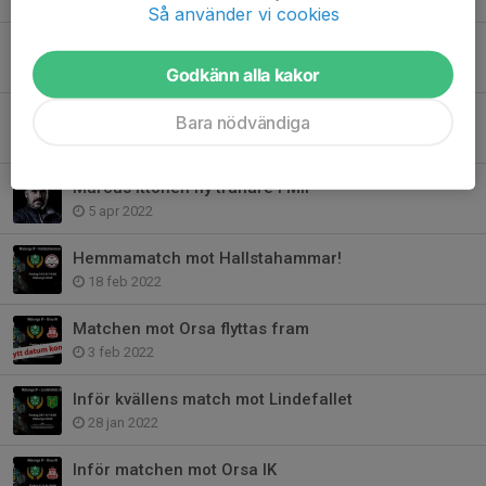
Så använder vi cookies
Första hemmamatchen
22 sep 2022
Godkänn alla kakor
Kapla ny assisterande!
Bara nödvändiga
25 jul 2022
Marcus Ittonen ny tränare i MIF
5 apr 2022
Hemmamatch mot Hallstahammar!
18 feb 2022
Matchen mot Orsa flyttas fram
3 feb 2022
Inför kvällens match mot Lindefallet
28 jan 2022
Inför matchen mot Orsa IK