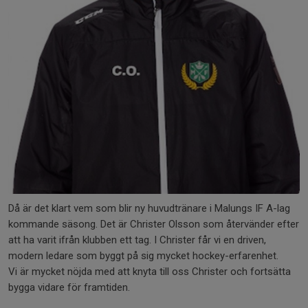
Då är det klart vem som blir ny huvudtränare i Malungs IF A-lag
kommande säsong. Det är Christer Olsson som återvänder efter
att ha varit ifrån klubben ett tag. I Christer får vi en driven,
modern ledare som byggt på sig mycket hockey-erfarenhet.
Vi är mycket nöjda med att knyta till oss Christer och fortsätta
bygga vidare för framtiden.