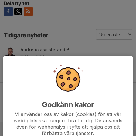
Dela nyhet
Tidigare nyheter
Andreas assisterande!
16 apr 2025
Välkommen Christer!
31 mar 2025
Tack Björn!
26 mar 2025
Godkänn kakor
Fråga om plats i HockeyEttan 2024/2025
Vi använder oss av kakor (cookies) för att vår
24 jul 2024
webbplats ska fungera bra för dig. De används
även för webbanalys i syfte att hjälpa oss att
Björn Jonsson ny tränare för A-laget
förbättra våra tjänster.
19 apr 2023