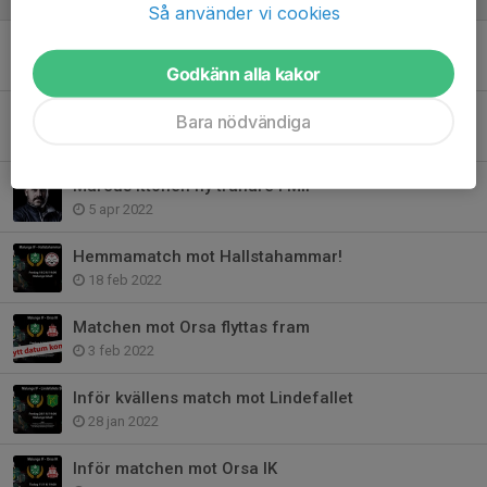
Så använder vi cookies
Första hemmamatchen
22 sep 2022
Godkänn alla kakor
Kapla ny assisterande!
Bara nödvändiga
25 jul 2022
Marcus Ittonen ny tränare i MIF
5 apr 2022
Hemmamatch mot Hallstahammar!
18 feb 2022
Matchen mot Orsa flyttas fram
3 feb 2022
Inför kvällens match mot Lindefallet
28 jan 2022
Inför matchen mot Orsa IK