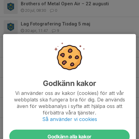
Brothers of Metal Open Air – 22 augusti
20 jul, 08:30
0
Lag Fotografering Tisdag 5 maj
30 apr, 11:47
9
Försäljning av Ravelli
27 mar, 08:07
1
Veteran Mix för 20 år och äldre
3 mar, 18:51
0
Godkänn kakor
Öppet för allmänheten i Fotbollshallen
26 okt 2025
0
Vi använder oss av kakor (cookies) för att vår
webbplats ska fungera bra för dig. De används
Inbjudan Tackfest
även för webbanalys i syfte att hjälpa oss att
22 sep 2025
2
förbättra våra tjänster.
Så använder vi cookies
Fotbollsskolan 2025
13 apr 2025
0
Godkänn alla kakor