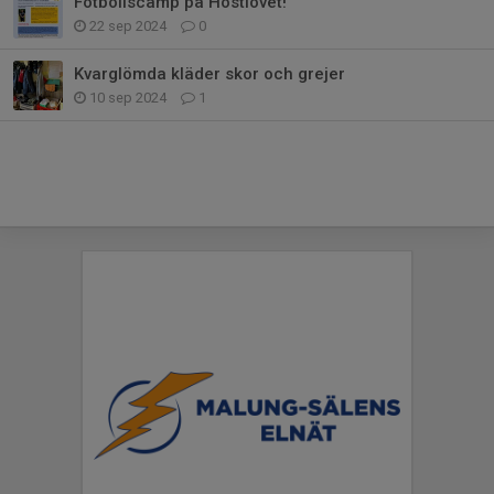
Fotbollscamp på Höstlovet!
22 sep 2024
0
Kvarglömda kläder skor och grejer
10 sep 2024
1