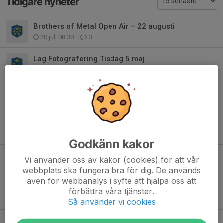
Tidigare nyheter
Brothers of Metal Open Air – 22 augusti
20 jul, 08:30
0
Lag Fotografering Tisdag 5 maj
30 apr, 11:47
9
Försäljning av Ravelli
27 mar, 08:07
1
Veteran Mix för 20 år och äldre
3 mar, 18:51
0
Godkänn kakor
Öppet för allmänheten i Fotbollshallen
Vi använder oss av kakor (cookies) för att vår
26 okt 2025
0
webbplats ska fungera bra för dig. De används
även för webbanalys i syfte att hjälpa oss att
Inbjudan Tackfest
förbättra våra tjänster.
22 sep 2025
2
Så använder vi cookies
Fotbollsskolan 2025