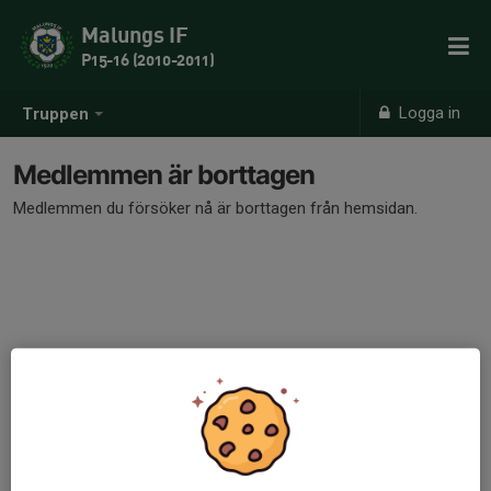
Malungs IF
P15-16 (2010-2011)
Logga in
Truppen
Medlemmen är borttagen
Medlemmen du försöker nå är borttagen från hemsidan.