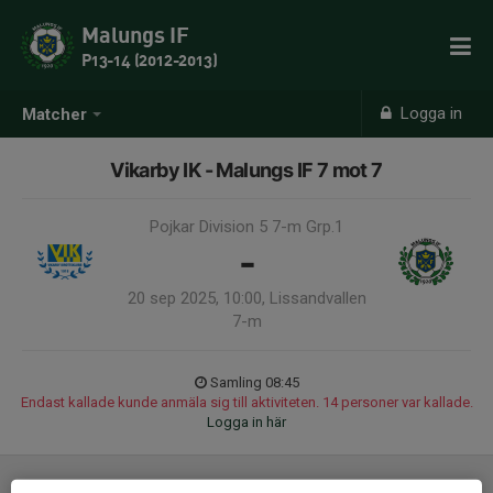
Malungs IF
P13-14 (2012-2013)
Logga in
Matcher
Vikarby IK - Malungs IF 7 mot 7
Pojkar Division 5 7-m Grp.1
-
20 sep 2025, 10:00, Lissandvallen
7-m
Samling 08:45
Endast kallade kunde anmäla sig till aktiviteten. 14 personer var kallade.
Logga in här