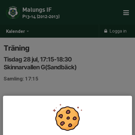
Malungs IF
P13-14 (2012-2013)
Logga in
Kalender
Träning
Tisdag 28 jul, 17:15-18:30
Skinnarvallen G(Sandbäck)
Samling: 17:15