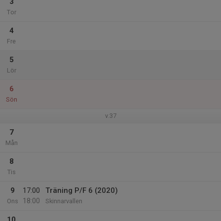
3
Tor
4
Fre
5
Lör
6
Sön
v.37
7
Mån
8
Tis
9
17:00
Träning P/F 6 (2020)
18:00
Ons
Skinnarvallen
10