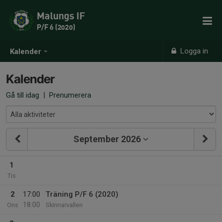
Malungs IF
P/F 6 (2020)
Logga in
Kalender
Kalender
Gå till idag
|
Prenumerera
September 2026
1
Tis
2
17:00
Träning P/F 6 (2020)
18:00
Ons
Skinnarvallen