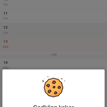
Tor
11
Fre
12
Lör
13
Sön
v.38
14
Mån
15
Tis
16
17:00
Träning P/F 6 (2020)
18:00
Ons
Skinnarvallen
17