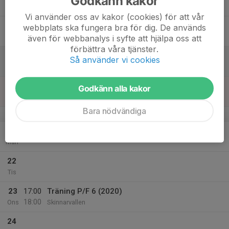
Godkänn kakor
Tor
Vi använder oss av kakor (cookies) för att vår
18
webbplats ska fungera bra för dig. De används
Fre
även för webbanalys i syfte att hjälpa oss att
förbättra våra tjänster.
19
Så använder vi cookies
Lör
20
Godkänn alla kakor
Sön
Bara nödvändiga
v.39
21
Mån
22
Tis
23
17:00
Träning P/F 6 (2020)
18:00
Ons
Skinnarvallen
24