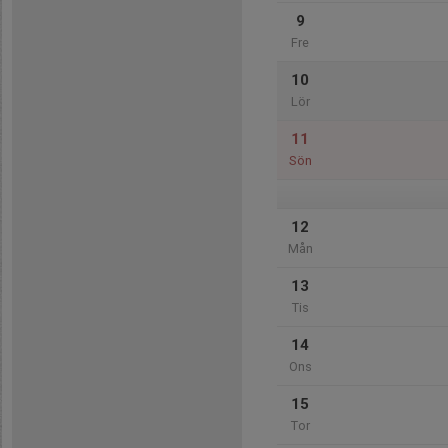
9
Fre
10
Lör
11
Sön
12
Mån
13
Tis
14
Ons
15
Tor