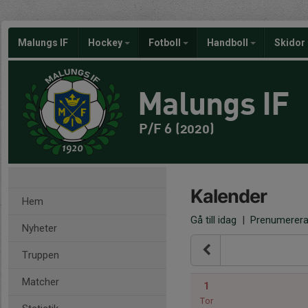
Malungs IF
Hockey
Fotboll
Handboll
Skidor
Malungs IF
P/F 6 (2020)
Kalender
Hem
Gå till idag
|
Prenumerer
Nyheter
Truppen
Matcher
1
Tor