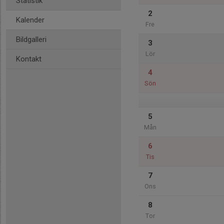
Statistik
2
Kalender
Fre
Bildgalleri
3
Lör
Kontakt
4
Sön
5
Mån
6
Tis
7
Ons
8
Tor