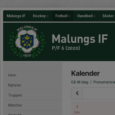
Malungs IF
Hockey
Fotboll
Handboll
Skidor
Malungs IF
P/F 6 (2020)
Kalender
Hem
Gå till idag
|
Prenumerer
Nyheter
Truppen
Matcher
1
Sön