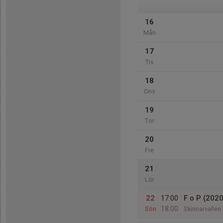
16
Mån
17
Tis
18
Ons
19
Tor
20
Fre
21
Lör
22
17:00
F o P (2020
18:00
Sön
Skinnarvallen 