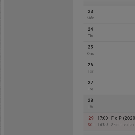
23
Mån
24
Tis
25
Ons
26
Tor
27
Fre
28
Lör
29
17:00
F o P (2020
18:00
Sön
Skinnarvallen 