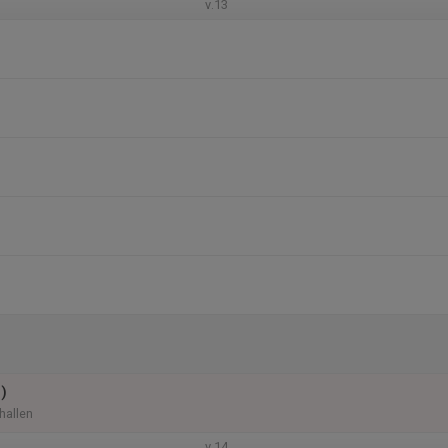
v.13
)
hallen
v.14