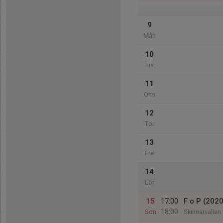
9
Mån
10
Tis
11
Ons
12
Tor
13
Fre
14
Lör
15
17:00
F o P (2020
18:00
Sön
Skinnarvallen 