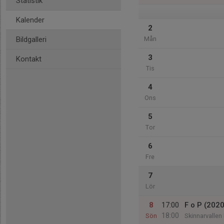
Statistik
Kalender
2
Bildgalleri
Mån
3
Kontakt
Tis
4
Ons
5
Tor
6
Fre
7
Lör
8
17:00
F o P (2020
18:00
Sön
Skinnarvallen 