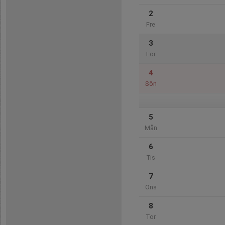
2
Fre
3
Lör
4
Sön
5
Mån
6
Tis
7
Ons
8
Tor