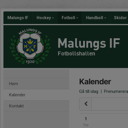
Malungs IF
Hockey
Fotboll
Handboll
Skidor
Malungs IF
Fotbollshallen
Kalender
Hem
Gå till idag
|
Prenumerer
Kalender
Kontakt
1
Tor