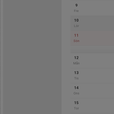
9
Fre
10
Lör
11
Sön
12
Mån
13
Tis
14
Ons
15
Tor