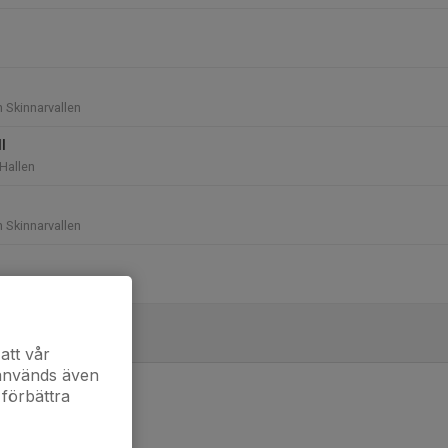
n Skinnarvallen
l
 Hallen
n Skinnarvallen
n Skinnarvallen
att vår
 används även
 förbättra