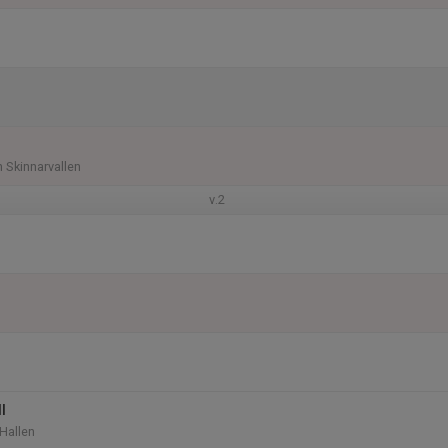
n Skinnarvallen
v.2
l
 Hallen