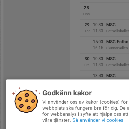
28
Ons
29
10:30
MSG
11:30
Tor
Fotbollshalle
15:00
MSG Fotbol
16:15
Skinnarvallen
30
10:30
MSG
11:30
Fre
Fotbollshalle
13:40
MSG
14:40
Fotbollshalle
Godkänn kakor
31
Lör
Vi använder oss av kakor (cookies) för 
webbplats ska fungera bra för dig. De
för webbanalys i syfte att hjälpa oss att
våra tjänster.
Så använder vi cookies