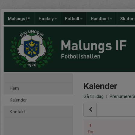
Malungs IF
Hockey
Fotboll
Handboll
Skidor
Malungs IF
Fotbollshallen
Kalender
Hem
Gå till idag
|
Prenumerer
Kalender
Kontakt
1
Tor