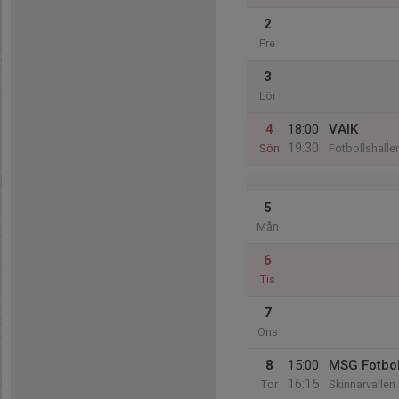
2
Fre
3
Lör
4
18:00
VAIK
19:30
Sön
Fotbollshalle
5
Mån
6
Tis
7
Ons
8
15:00
MSG Fotbol
16:15
Tor
Skinnarvallen