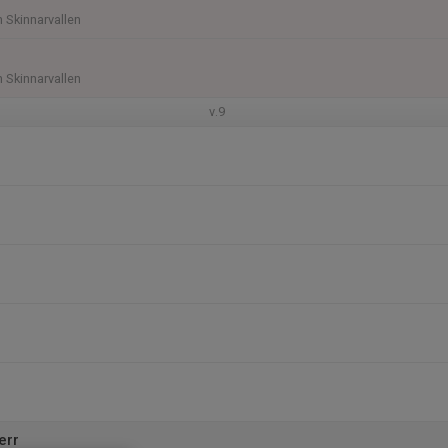
n Skinnarvallen
n Skinnarvallen
v.9
err