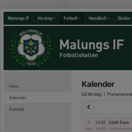
Malungs IF
Hockey
Fotboll
Handboll
Skidor
Malungs IF
Fotbollshallen
Kalender
Hem
Gå till idag
|
Prenumerer
Kalender
Kontakt
1
14:30
VAIK Dam
16:00
Sön
Fotbollshalle