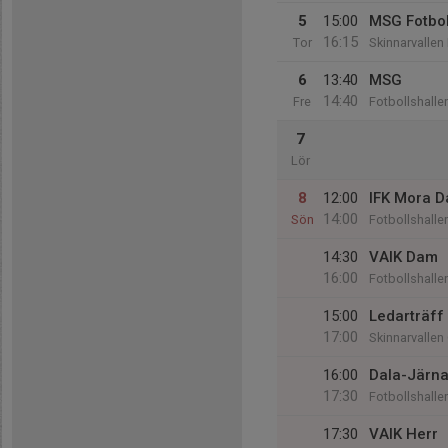
5
15:00
MSG Fotbol
16:15
Tor
Skinnarvallen
6
13:40
MSG
14:40
Fre
Fotbollshalle
7
Lör
8
12:00
IFK Mora 
14:00
Sön
Fotbollshalle
14:30
VAIK Dam
16:00
Fotbollshalle
15:00
Ledarträff
17:00
Skinnarvallen
16:00
Dala-Järna
17:30
Fotbollshalle
17:30
VAIK Herr