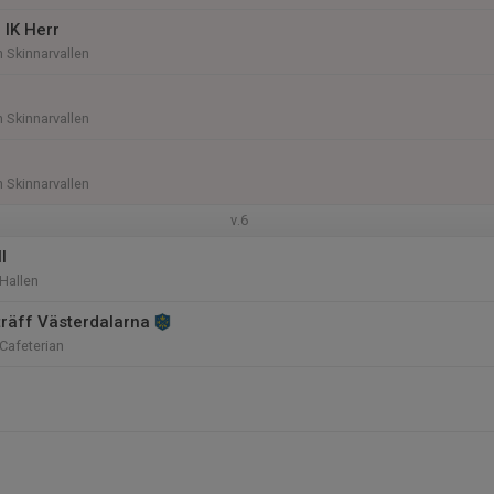
 IK Herr
n Skinnarvallen
n Skinnarvallen
n Skinnarvallen
v.6
l
 Hallen
räff Västerdalarna
 Cafeterian