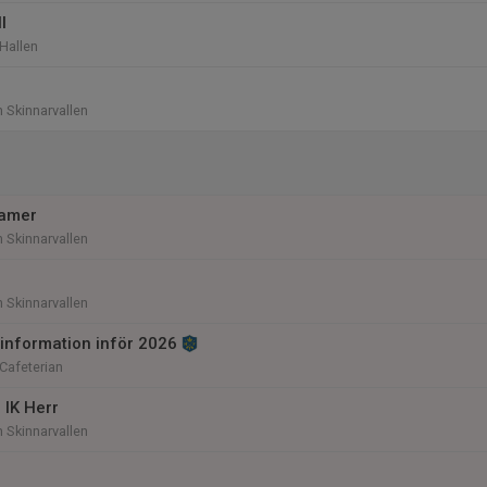
l
 Hallen
n Skinnarvallen
Damer
n Skinnarvallen
n Skinnarvallen
 information inför 2026
 Cafeterian
 IK Herr
n Skinnarvallen