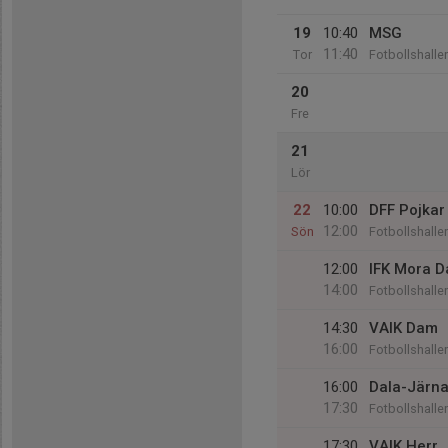
19
10:40
MSG
11:40
Tor
Fotbollshalle
20
Fre
21
Lör
22
10:00
DFF Pojkar
12:00
Sön
Fotbollshalle
12:00
IFK Mora 
14:00
Fotbollshalle
14:30
VAIK Dam
16:00
Fotbollshalle
16:00
Dala-Järna
17:30
Fotbollshalle
17:30
VAIK Herr