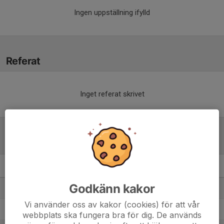
Ingen uppställning ifylld
Referat
Inget referat skrivet
Tabell
Flickor Division 2
M
+/-
P
Godkänn kakor
1. Kvarnsvedens IK
9
15
19
Vi använder oss av kakor (cookies) för att vår
2. Malungs IF/Sälen-Lima Fotboll
7
16
18
webbplats ska fungera bra för dig. De används