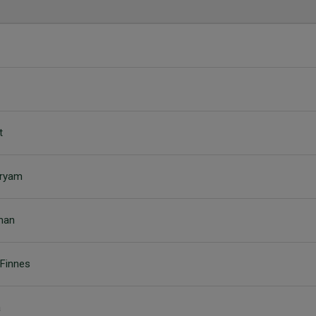
t
aryam
sman
 Finnes
a