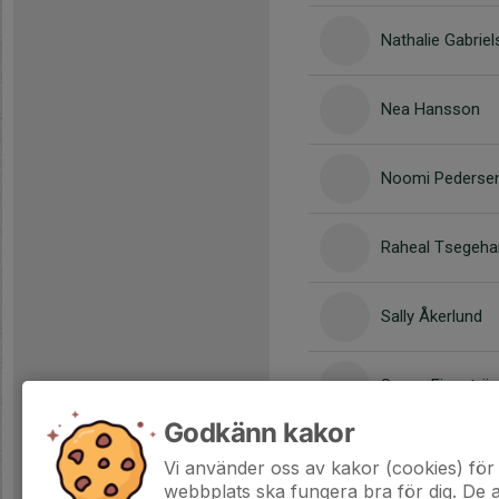
Nathalie Gabrie
Nea Hansson
Noomi Pederse
Raheal Tsegeha
Sally Åkerlund
Sanna Finnströ
Godkänn kakor
Tilde Sörli
Vi använder oss av kakor (cookies) för 
webbplats ska fungera bra för dig. De