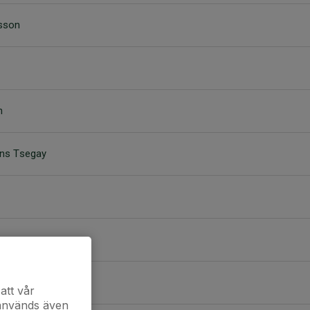
lsson
n
ns Tsegay
m
att vår
 används även