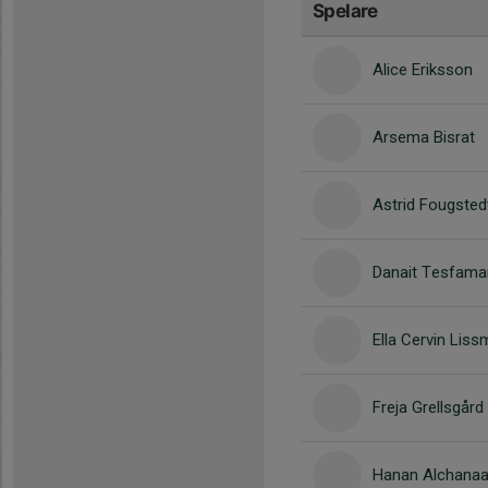
Spelare
Alice Eriksson
Arsema Bisrat
Astrid Fougsted
Danait Tesfam
Ella Cervin Lis
Freja Grellsgård
Hanan Alchana