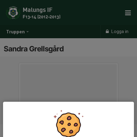
Malungs IF
F13-14 (2012-2013)
Logga in
Truppen
Sandra Grellsgård
Titel
Tränare