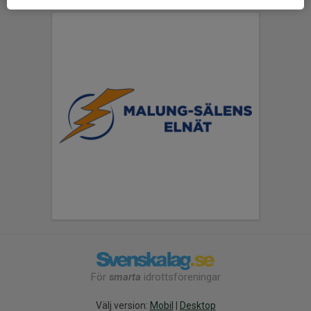
För
smarta
idrottsföreningar
Välj version:
Mobil
|
Desktop