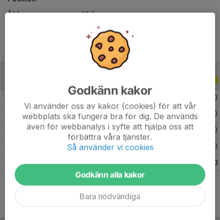
Ålder
12 år
ALLA SERIER
ALLA ÅR
Godkänn kakor
2026
7
0
0
0
Vi använder oss av kakor (cookies) för att vår
2025
14
0
0
0
webbplats ska fungera bra för dig. De används
även för webbanalys i syfte att hjälpa oss att
2024
10
0
0
0
förbättra våra tjänster.
Så använder vi cookies
2023
10
0
0
0
Totalt
41
0
0
0
Godkänn alla kakor
Bara nödvändiga