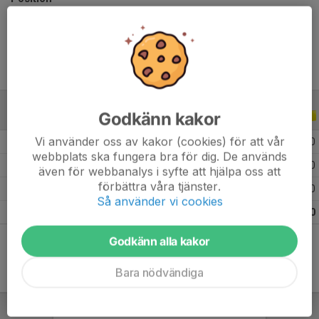
Ålder
13 år
Godkänn kakor
ALLA SERIER
ALLA ÅR
Vi använder oss av kakor (cookies) för att vår
2026
6
0
0
0
webbplats ska fungera bra för dig. De används
2025
9
0
0
0
även för webbanalys i syfte att hjälpa oss att
förbättra våra tjänster.
2024
2
0
0
0
Så använder vi cookies
Totalt
17
0
0
0
Godkänn alla kakor
Bara nödvändiga