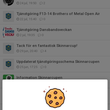
24 jul, 19:50
2
Tjänstgöring F13-14 Brothers of Metal Open Air
22 jul, 15:40
0
Tjänstgöring Dansbandsveckan
2 jul, 19:35
0
Tack för en fantastisk Skinnarcup!
29 jun, 20:40
4
Uppdaterat tjänstgöringsschema Skinnarcupen
25 jun, 17:25
0
Information Skinnarcupen
22 jun, 19:57
3
Tjänstgöringsinformation
16 jun, 22:30
0
Forwardcupen 7-9 augusti