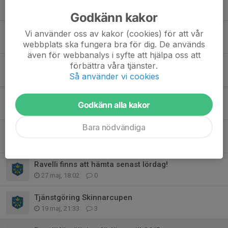
2 jun, 19:16
0
Godkänn kakor
Inställd träning och andra påminnelser
Vi använder oss av kakor (cookies) för att vår
webbplats ska fungera bra för dig. De används
1 jun, 20:04
0
även för webbanalys i syfte att hjälpa oss att
förbättra våra tjänster.
Vinst i dagens match!
Så använder vi cookies
31 maj, 17:22
4
Tjänstgöring Dansbandsveckan
Godkänn alla kakor
31 maj, 11:24
4
Bara nödvändiga
Öppen träning flickor & pojkar 2013
30 maj, 16:02
0
Ravelli finns att hämta senast lördag!
27 maj, 18:02
0
Tjänstgöring Skinnarcupen
19 maj, 21:33
3