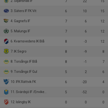
2. Siljansnäs IF
7
22
15
3. Säters IF FK Vit
6
10
15
4. Gagnefs IF
7
6
12
5. Malungs IF
7
6
12
6. Kvarnsvedens IK Blå
8
-3
12
7. IK Segro
8
-9
8
8. Torsångs IF Blå
8
-1
7
9. Torsångs IF Gul
5
2
6
10. IFK Rättvik FK
6
-20
4
11. Svärdsjö IF /Envikens IF/Sundborns GoIF
5
-52
0
12. Islingby IK
0
0
0