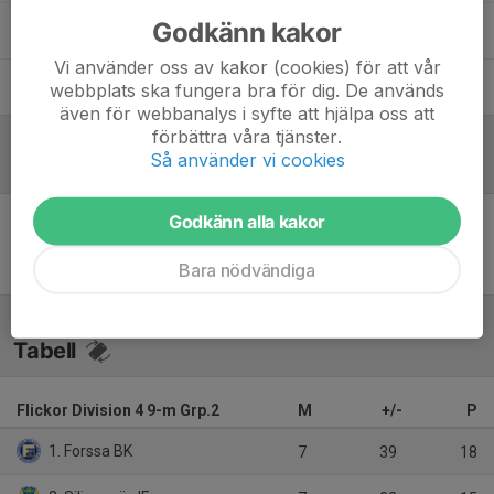
Godkänn kakor
Kim Finnes
Tränare
Vi använder oss av kakor (cookies) för att vår
Sandra Grellsgård
Tränare
webbplats ska fungera bra för dig. De används
även för webbanalys i syfte att hjälpa oss att
förbättra våra tjänster.
Så använder vi cookies
Referat
Godkänn alla kakor
Inget referat skrivet
Bara nödvändiga
Tabell
Flickor Division 4 9-m Grp.2
M
+/-
P
1. Forssa BK
7
39
18