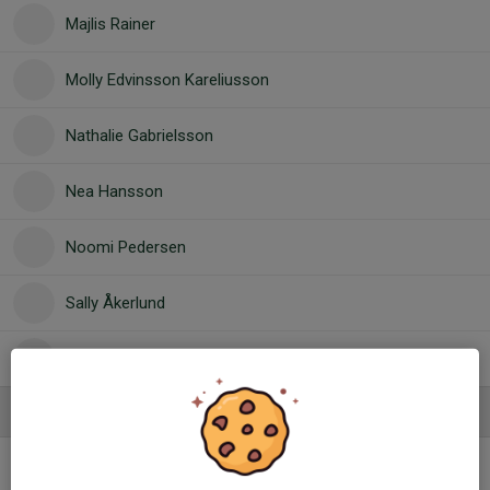
Majlis Rainer
Molly Edvinsson Kareliusson
Nathalie Gabrielsson
Nea Hansson
Noomi Pedersen
Sally Åkerlund
Tilde Sörli
Ledare
Jonas Lissmyr
Tränare