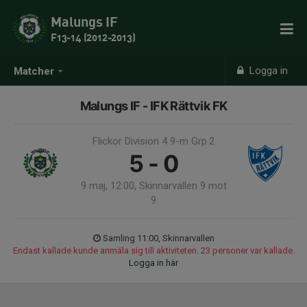
Malungs IF
F13-14 (2012-2013)
Logga in
Matcher
Malungs IF - IFK Rättvik FK
Flickor Division 4 9-m Grp.2
5 - 0
9 maj, 12:00, Skinnarvallen 9 mot
9
Samling 11:00, Skinnarvallen
Endast kallade kunde anmäla sig till aktiviteten. 23 personer var kallade.
Logga in här