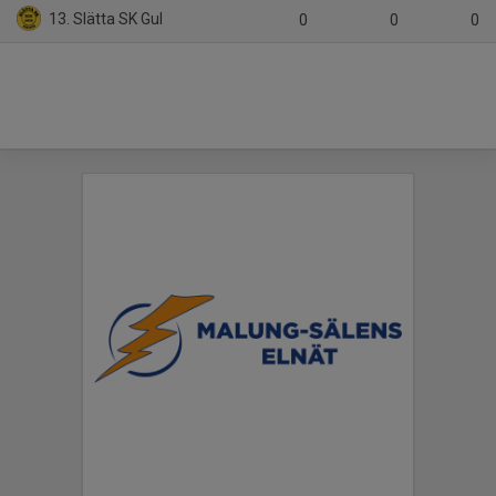
13. Slätta SK Gul
0
0
0