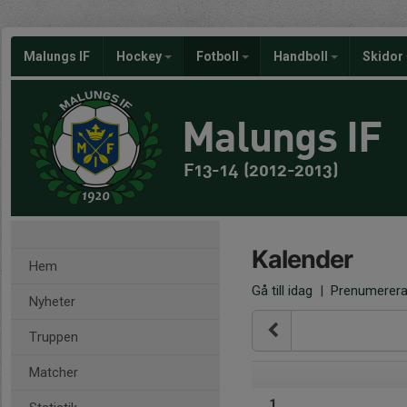
Malungs IF
Hockey
Fotboll
Handboll
Skidor
Malungs IF
F13-14 (2012-2013)
Kalender
Hem
Gå till idag
|
Prenumerer
Nyheter
Truppen
Matcher
1