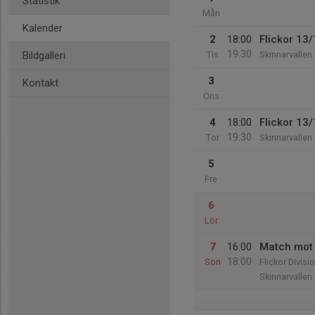
Statistik
Mån
Kalender
2
18:00
Flickor 13/
19:30
Bildgalleri
Tis
Skinnarvalle
3
Kontakt
Ons
4
18:00
Flickor 13/
19:30
Tor
Skinnarvalle
5
Fre
6
Lör
7
16:00
Match mot 
18:00
Sön
Flickor Divisi
Skinnarvallen