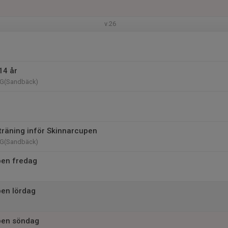
v.26
14 år
n G(Sandbäck)
räning inför Skinnarcupen
n G(Sandbäck)
pen fredag
en lördag
pen söndag