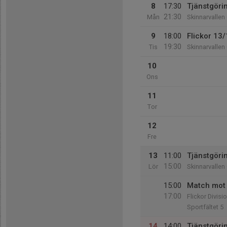
8
17:30
Tjänstgöri
21:30
Mån
Skinnarvallen
9
18:00
Flickor 13/
19:30
Tis
Skinnarvalle
10
Ons
11
Tor
12
Fre
13
11:00
Tjänstgöri
15:00
Lör
Skinnarvallen
15:00
Match mot
17:00
Flickor Divisi
Sportfältet 5
14
14:00
Tjänstgöri