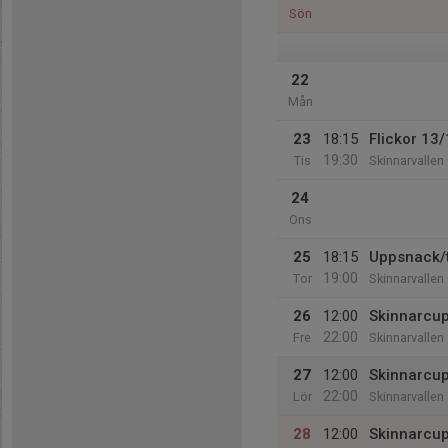
Sön
22
Mån
23
18:15
Flickor 13/
19:30
Tis
Skinnarvalle
24
Ons
25
18:15
Uppsnack/t
19:00
Tor
Skinnarvalle
26
12:00
Skinnarcu
22:00
Fre
Skinnarvallen
27
12:00
Skinnarcup
22:00
Lör
Skinnarvallen
28
12:00
Skinnarcu