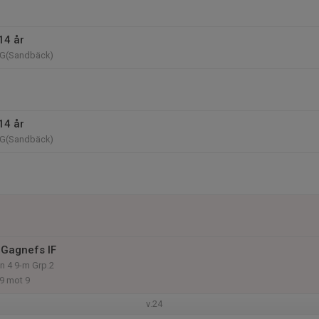
14 år
n G(Sandbäck)
14 år
n G(Sandbäck)
Gagnefs IF
on 4 9-m Grp.2
 9 mot 9
v.24