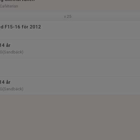
 Caféterian
v.25
d F15-16 för 2012
14 år
n G(Sandbäck)
14 år
n G(Sandbäck)