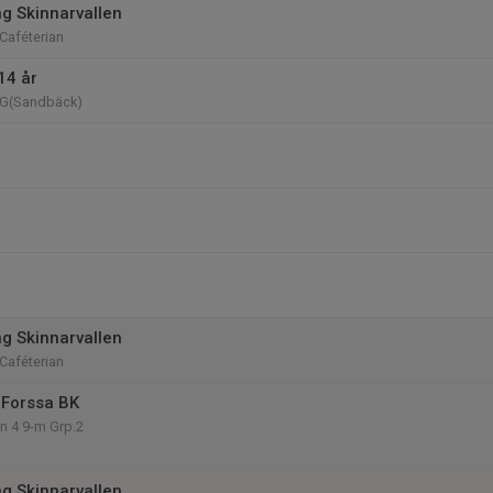
ng Skinnarvallen
 Caféterian
14 år
n G(Sandbäck)
ng Skinnarvallen
 Caféterian
 Forssa BK
on 4 9-m Grp.2
ng Skinnarvallen