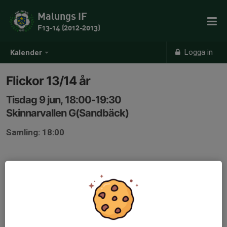
Malungs IF
F13-14 (2012-2013)
Logga in
Kalender
Flickor 13/14 år
Tisdag 9 jun, 18:00-19:30
Skinnarvallen G(Sandbäck)
Samling: 18:00