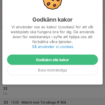
17
12:00
Match mot Kvarnsvedens IK Blå
14:00
Sön
Flickor Division 4 9-m Grp.2
Sportfältet 5
Godkänn kakor
v.21
Vi använder oss av kakor (cookies) för att vår
webbplats ska fungera bra för dig. De används
18
även för webbanalys i syfte att hjälpa oss att
Mån
förbättra våra tjänster.
Så använder vi cookies
19
18:00
Flickor 13/14 år
19:30
Tis
Skinnarvallen G(Sandbäck)
Godkänn alla kakor
20
Ons
Bara nödvändiga
21
18:00
Flickor 13/14 år
19:30
Tor
Skinnarvallen G(Sandbäck)
22
Fre
23
15:00
Match mot Torsångs IF Blå