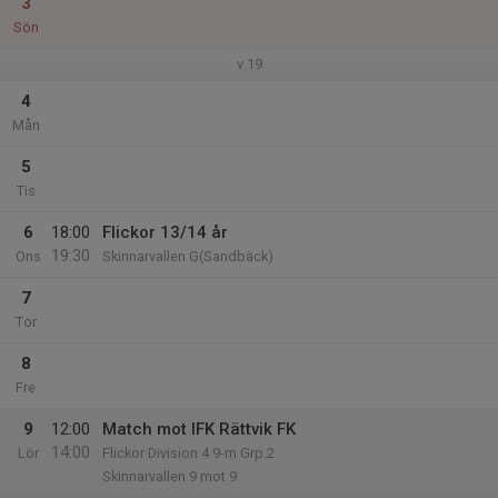
3
Sön
v.19
4
Mån
5
Tis
6
18:00
Flickor 13/14 år
19:30
Ons
Skinnarvallen G(Sandbäck)
7
Tor
8
Fre
9
12:00
Match mot IFK Rättvik FK
14:00
Lör
Flickor Division 4 9-m Grp.2
Skinnarvallen 9 mot 9