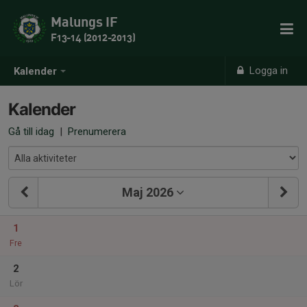
Malungs IF
F13-14 (2012-2013)
Logga in
Kalender
Kalender
Gå till idag
|
Prenumerera
Maj 2026
1
Fre
2
Lör