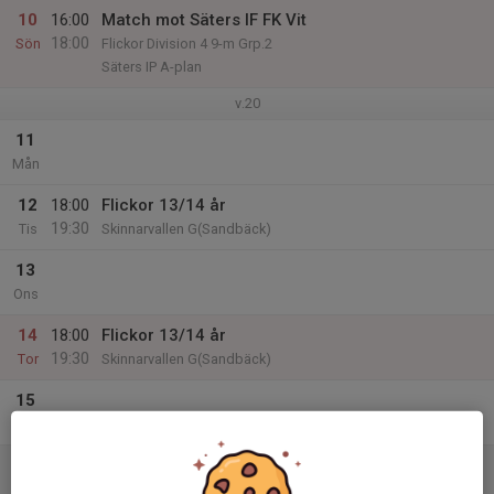
10
16:00
Match mot Säters IF FK Vit
18:00
Sön
Flickor Division 4 9-m Grp.2
Säters IP A-plan
v.20
11
Mån
12
18:00
Flickor 13/14 år
19:30
Tis
Skinnarvallen G(Sandbäck)
13
Ons
14
18:00
Flickor 13/14 år
19:30
Tor
Skinnarvallen G(Sandbäck)
15
Fre
16
Lör