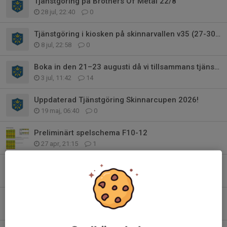
Tjänstgöring på Brothers Of Metal 22/8
28 jul, 22:40
0
Tjänstgöring i kiosken på skinnarvallen v35 (27-30/8)
8 jul, 22:58
0
Boka in den 21–23 augusti då vi tillsammans tjänstgör på Brothers Of Metal
3 jul, 11:42
14
Uppdaterad Tjänstgöring Skinnarcupen 2026!
19 maj, 06:40
0
Preliminärt spelschema F10-12
27 apr, 21:15
1
Träningar framöver
24 apr, 17:30
1
Spelschema ICA-bollen 19/4
13 apr, 21:29
1