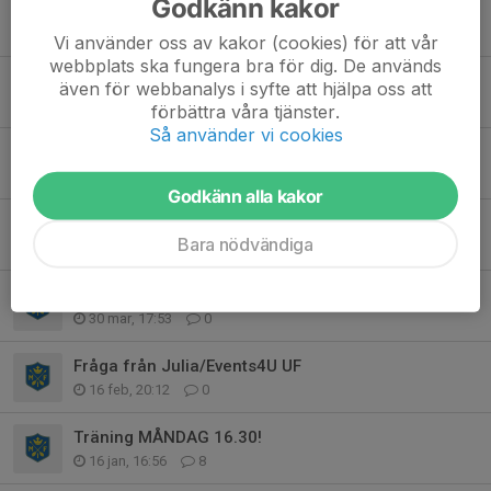
Godkänn kakor
Tjänstgöring 19/4 – ICA‑bollen!
8 apr, 13:31
2
Vi använder oss av kakor (cookies) för att vår
webbplats ska fungera bra för dig. De används
Träning fredag!
även för webbanalys i syfte att hjälpa oss att
8 apr, 08:00
0
förbättra våra tjänster.
Så använder vi cookies
Nu är det dags för årets försäljning av Ravelliprodukter!
2 apr, 07:02
0
Godkänn alla kakor
Föräldramöte + inställd träning
Bara nödvändiga
1 apr, 21:10
0
Save the date - tjänstgöring under ICA-bollen
30 mar, 17:53
0
Fråga från Julia/Events4U UF
16 feb, 20:12
0
Träning MÅNDAG 16.30!
16 jan, 16:56
8