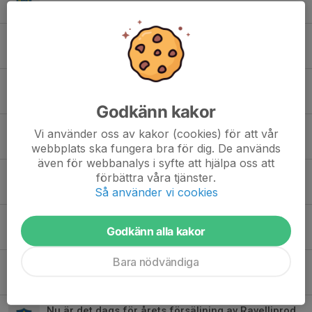
3 jul, 11:42
14
Uppdaterad Tjänstgöring Skinnarcupen 2026!
19 maj, 06:40
0
Preliminärt spelschema F10-12
27 apr, 21:15
1
Godkänn kakor
Träningar framöver
Vi använder oss av kakor (cookies) för att vår
24 apr, 17:30
1
webbplats ska fungera bra för dig. De används
även för webbanalys i syfte att hjälpa oss att
Spelschema ICA-bollen 19/4
förbättra våra tjänster.
13 apr, 21:29
1
Så använder vi cookies
Tjänstgöring 19/4 – ICA‑bollen!
Godkänn alla kakor
8 apr, 13:31
2
Bara nödvändiga
Träning fredag!
8 apr, 08:00
0
Nu är det dags för årets försäljning av Ravelliprodukter!