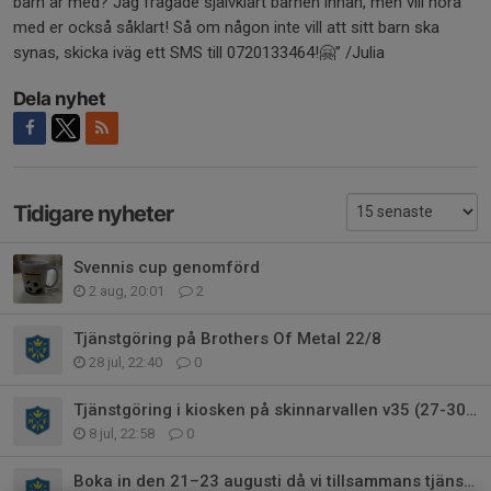
barn är med? Jag frågade självklart barnen innan, men vill höra
med er också såklart! Så om någon inte vill att sitt barn ska
synas, skicka iväg ett SMS till 0720133464!🤗” /Julia
Dela nyhet
Tidigare nyheter
Svennis cup genomförd
2 aug, 20:01
2
Tjänstgöring på Brothers Of Metal 22/8
28 jul, 22:40
0
Tjänstgöring i kiosken på skinnarvallen v35 (27-30/8)
8 jul, 22:58
0
Boka in den 21–23 augusti då vi tillsammans tjänstgör på Brothers Of Metal