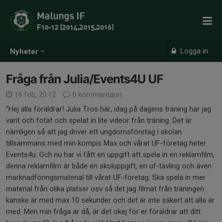
Malungs IF
F10-12 (2014,2015,2016)
Logga in
Nyheter
Fråga från Julia/Events4U UF
16 feb, 20:12
0 kommentarer
”Hej alla föräldrar! Julia Tros här, idag på dagens träning har jag
varit och fotat och spelat in lite videor från träning. Det är
nämligen så att jag driver ett ungdomsföretag i skolan
tillsammans med min kompis Max och vårat UF-företag heter
Events4u. Och nu har vi fått en uppgift att spela in en reklamfilm,
denna reklamfilm är både en skoluppgift, en uf-tävling och även
marknadföringsmaterial till vårat UF-företag. Ska spela in mer
material från olika platser osv så det jag filmat från träningen
kanske är med max 10 sekunder och det är inte säkert att alla är
med. Men min fråga är då, är det okej för er föräldrar att ditt