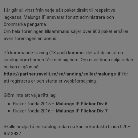
I år går all vinst från varje sålt paket direkt till respektive
lagkassa. Malungs IF ansvarar för att administrera och
öronmärka pengarna.
Om hela föreningen tillsammans säljer över 800 paket erhåller
även föreningen en bonus.
På kommande träning (13 april) kommer det att delas ut en
katalog som barnen får med sig hem. Om ni vill börja sälja redan
nu kan ni gå in på
https://partner.ravelli.se/se/landing/seller/malungs-if
för
att registrera er och starta er webbförsäljning.
Glöm inte att välja rätt lag:
Flickor födda 2015 –
Malungs IF Flickor Div 6
Flickor födda 2016 –
Malungs IF Flickor Div 7
Skulle ni vilja få en katalog redan nu kan ni kontakta Linda 070–
8513437.