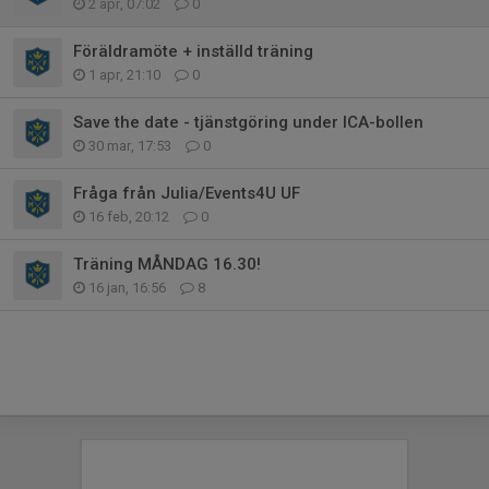
2 apr, 07:02
0
Föräldramöte + inställd träning
1 apr, 21:10
0
Save the date - tjänstgöring under ICA-bollen
30 mar, 17:53
0
Fråga från Julia/Events4U UF
16 feb, 20:12
0
Träning MÅNDAG 16.30!
16 jan, 16:56
8