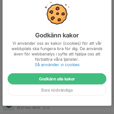
Kom ihåg att det kan vara kyligt så kläder efter väder och varma
skor!!! :-)
Hör av er om frågor!
Godkänn kakor
Dela nyhet
Vi använder oss av kakor (cookies) för att vår
webbplats ska fungera bra för dig. De används
även för webbanalys i syfte att hjälpa oss att
förbättra våra tjänster.
Kommentarer
Så använder vi cookies
Godkänn alla kakor
Tidigare nyheter
Bara nödvändiga
Försäljning av Ravelli
27 mar, 08:09
0