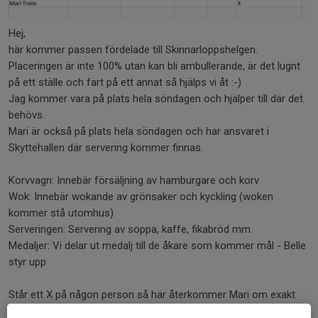
Hej,
här kommer passen fördelade till Skinnarloppshelgen.
Placeringen är inte 100% utan kan bli ambullerande, är det lugnt
på ett ställe och fart på ett annat så hjälps vi åt :-)
Jag kommer vara på plats hela söndagen och hjälper till där det
behövs.
Mari är också på plats hela söndagen och har ansvaret i
Skyttehallen där servering kommer finnas.
Korvvagn: Innebär försäljning av hamburgare och korv
Wok: Innebär wokande av grönsaker och kyckling (woken
kommer stå utomhus)
Serveringen: Servering av soppa, kaffe, fikabröd mm.
Medaljer: Vi delar ut medalj till de åkare som kommer mål - Belle
styr upp
Står ett X på någon person så här återkommer Mari om exakt
tid.