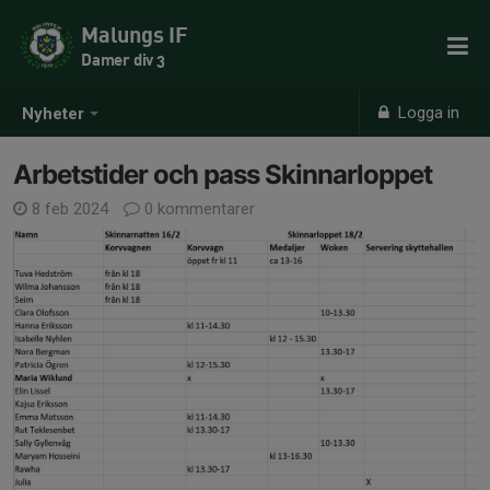
Malungs IF
Damer div 3
Logga in
Nyheter
Arbetstider och pass Skinnarloppet
8 feb 2024
0 kommentarer