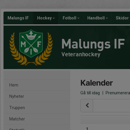
Malungs IF
Hockey
Fotboll
Handboll
Skidor
Malungs IF
Veteranhockey
Kalender
Hem
Gå till idag
|
Prenumerer
Nyheter
Truppen
Matcher
1