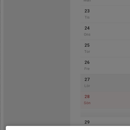
Mån
23
Tis
24
Ons
25
Tor
26
Fre
27
Lör
28
Sön
29
Mån