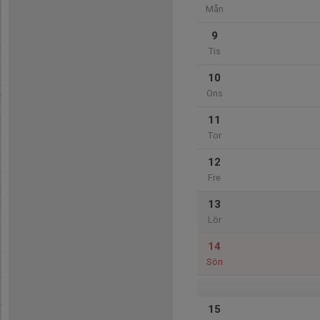
Mån
9
Tis
10
Ons
11
Tor
12
Fre
13
Lör
14
Sön
15