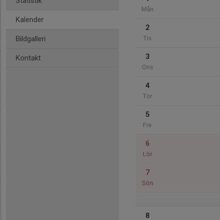
Statistik
Mån
Kalender
2
Bildgalleri
Tis
3
Kontakt
Ons
4
Tor
5
Fre
6
Lör
7
Sön
8