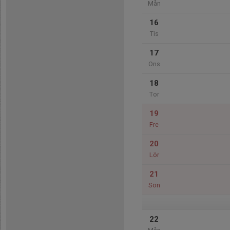
Mån
16
Tis
17
Ons
18
Tor
19
Fre
20
Lör
21
Sön
22