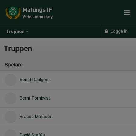
Malungs IF
Veteranhockey
Logga in
Truppen
Truppen
Spelare
Bengt Dahlgren
Bernt Törnkvist
Brasse Matsson
David Stafås