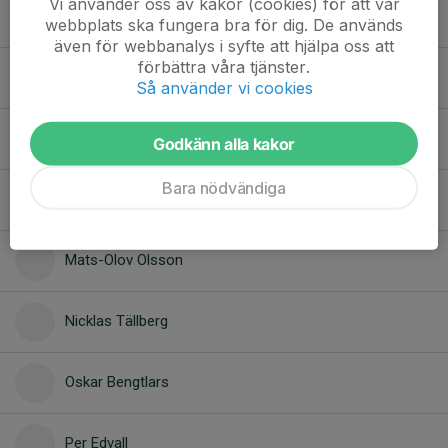
Vi använder oss av kakor (cookies) för att vår
Magnus Eklund
webbplats ska fungera bra för dig. De används
även för webbanalys i syfte att hjälpa oss att
förbättra våra tjänster.
Marcus Westerlund
Så använder vi cookies
Martin Ingvarsson
Godkänn alla kakor
Bara nödvändiga
Martin Svennar
Mats-Olov Olsson
Nicklas Tällberg
Oskar Bengtlars
Per Edvall