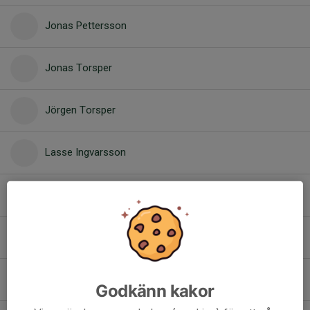
Jonas Pettersson
Jonas Torsper
Jörgen Torsper
Lasse Ingvarsson
Lollo Bertilsson
Magnus Bengtsson
Magnus Bohm
Godkänn kakor