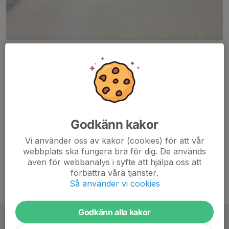
U15 Malung/Björbo efter säsongens sista match i Avesta
U15 avslutar seriespelet med en välförtjänt seger i Avesta
Dela nyhet
Godkänn kakor
Kommentarer
Vi använder oss av kakor (cookies) för att vår
webbplats ska fungera bra för dig. De används
även för webbanalys i syfte att hjälpa oss att
förbättra våra tjänster.
Så använder vi cookies
Tidigare nyheter
Godkänn alla kakor
Vinst i säsongens sista U15-match
10 mar 2025
0