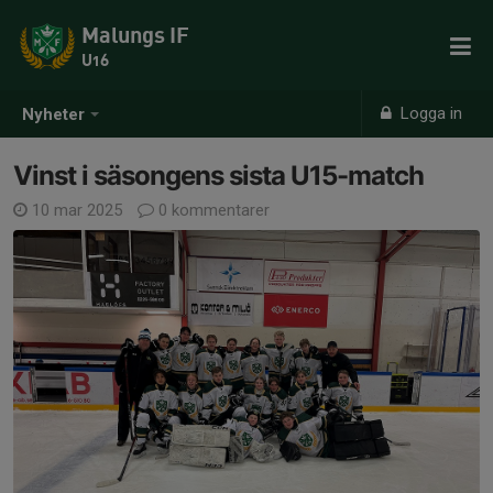
Malungs IF
U16
Logga in
Nyheter
Vinst i säsongens sista U15-match
10 mar 2025
0 kommentarer