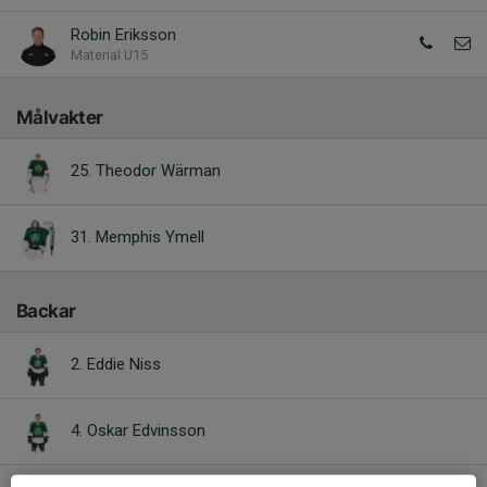
Robin Eriksson
Material U15
Målvakter
25. Theodor Wärman
31. Memphis Ymell
Backar
2. Eddie Niss
4. Oskar Edvinsson