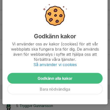
9. Wilfred Lundberg
23. Theo Fougstedt
26. Oskar Modig
Godkänn kakor
Vi använder oss av kakor (cookies) för att vår
38. Emil Eriksson
webbplats ska fungera bra för dig. De används
även för webbanalys i syfte att hjälpa oss att
förbättra våra tjänster.
45. Ivar Berg
Så använder vi cookies
46. Alfred Busk
Godkänn alla kakor
Bara nödvändiga
Forwards
5. Tryggve Gunnarsson